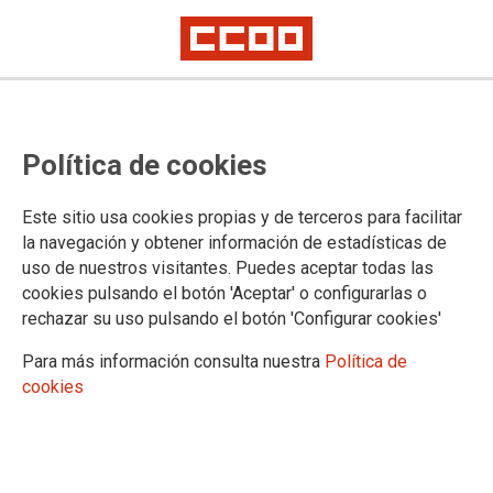
Subcomisión Delegada de la
Política de cookies
CIVEA del extinto Ministerio de
Hacienda y Función Pública
Este sitio usa cookies propias y de terceros para facilitar
la navegación y obtener información de estadísticas de
uso de nuestros visitantes. Puedes aceptar todas las
Celebrada la última reunión del año, y de la Subcomisión
cookies pulsando el botón 'Aceptar' o configurarlas o
Delegada de la CIVEA del extinto Ministerio de Hacienda y
rechazar su uso pulsando el botón 'Configurar cookies'
Función Pública, con asistencia de representantes del
Ministerio de Política Territorial y Función Pública, se está
Para más información consulta nuestra
Política de
procediendo a la adecuación de las Mesas Delegadas y
cookies
Subcomisiones Delegadas a las nuevas estructuras
ministeriales.
17/12/2018.
TEMAS