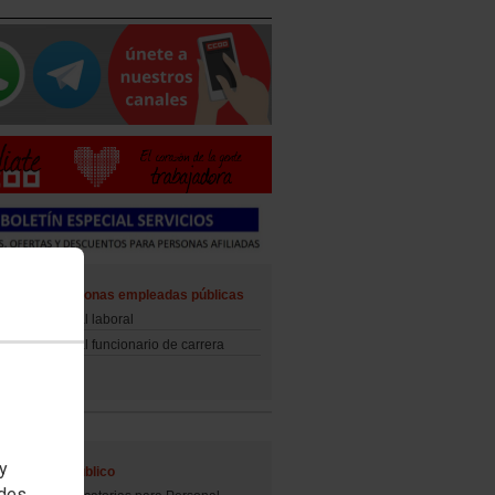
ad de las personas empleadas públicas
d del personal laboral
d del personal funcionario de carrera
 y
al Empleo Público
edes