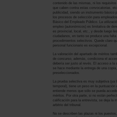
contenido de las mismas, ni los requisitos
que caben contra estas convocatorias, etc
publicidad, siendo un instrumento básico pa
los procesos de selección para empleados 
Básico del Empleado Público. La utilizació
empleo (autonómicos) es limitativa de der
es provincial, local, etc., y desde luego l
ciudadanos, en tanto se produce una falta
procedimientos selectivos. Quede claro qu
personal funcionario es excepcional.
La valoración del apartado de méritos tam
de concurso, además, condiciona el acces
debería ser justo al revés. El acceso a l
se hace mediante la entrega de una copia,
preseleccionados.
La prueba selectiva es muy subjetiva (ya l
temporal), tiene un peso en la puntuación 
entiende menos que sólo se pueda accede
méritos. Por otra parte, si no están perfec
calificación para la entrevista, se deja la 
arbitrio del tribunal.
No se describen las plazas ni los puestos,