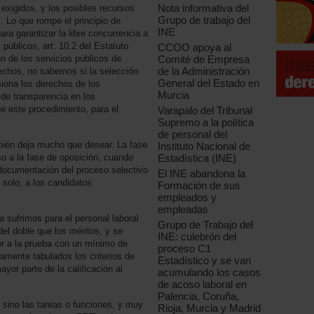
Nota informativa del
 exigidos, y los posibles recursos
Grupo de trabajo del
. Lo que rompe el principio de
INE
ra garantizar la libre concurrencia a
públicos, art. 10.2 del Estatuto
CCOO apoya al
n de los servicios públicos de
Comité de Empresa
de la Administración
echos, no sabemos si la selección
General del Estado en
esiona los derechos de los
Murcia
 de transparencia en los
e este procedimiento, para el
Varapalo del Tribunal
Supremo a la política
de personal del
bién deja mucho que desear. La fase
Instituto Nacional de
o a la fase de oposición, cuando
Estadística (INE)
a documentación del proceso selectivo
El INE abandona la
 solo, a los candidatos
Formación de sus
empleados y
empleadas
a sufrimos para el personal laboral
Grupo de Trabajo del
del doble que los méritos, y se
INE: culebrón del
r a la prueba con un mínimo de
proceso C1
tamente tabulados los criterios de
Estadístico y se van
mayor parte de la calificación al
acumulando los casos
de acoso laboral en
Palencia, Coruña,
 sino las tareas o funciones, y muy
Rioja, Murcia y Madrid