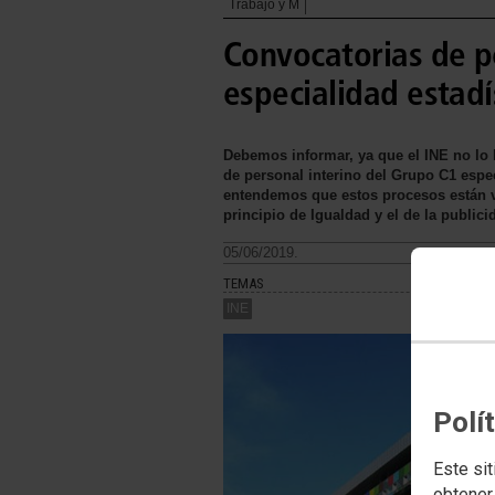
Trabajo y M
Convocatorias de p
especialidad estadí
Debemos informar, ya que el INE no lo 
de personal interino del Grupo C1 espe
entendemos que estos procesos están vu
principio de Igualdad y el de la publici
05/06/2019.
TEMAS
INE
Polí
Este sit
obtener