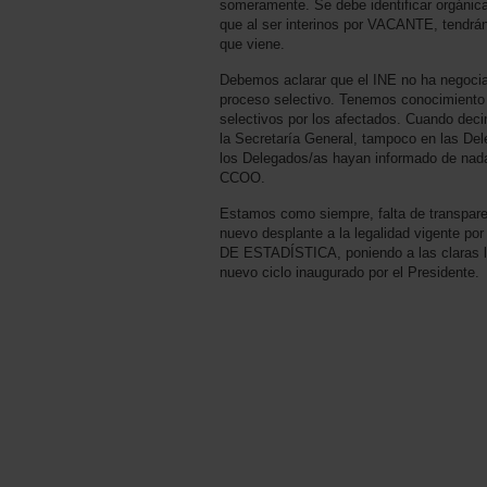
someramente. Se debe identificar orgánic
que al ser interinos por VACANTE, tendrán
que viene.
Debemos aclarar que el INE no ha negoci
proceso selectivo. Tenemos conocimiento 
selectivos por los afectados. Cuando deci
la Secretaría General, tampoco en las De
los Delegados/as hayan informado de nada
CCOO.
Estamos como siempre, falta de transparen
nuevo desplante a la legalidad vigente 
DE ESTADÍSTICA, poniendo a las claras l
nuevo ciclo inaugurado por el Presidente.