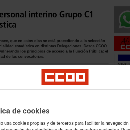
ersonal interino Grupo C1
stica
hace, que en estos días se está procediendo a la selección
cialidad estadística en distintas Delegaciones. Desde CCOO
lnerando los principios de acceso a la Función Pública: el
dad de las convocatorias.
Movilid
Movilida
Movilida
tica de cookies
io usa cookies propias y de terceros para facilitar la navegación
Acceso 
 información de estadísticas de uso de nuestros visitantes. Pu