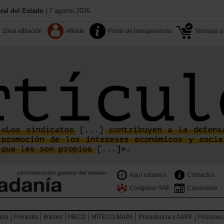
al del Estado
| 7 agosto 2026.
Zona afiliación
Afiliate
Portal de transparencia
Ventajas pa
Aquí estamos
Contactos
Congreso SAE
Calendario
nda
Fomento
Interior
MECD
MITECO-MAPA
Presidencia y AAPP
Prisiones