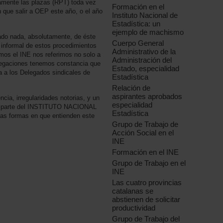
amente las plazas (RPT) toda vez
Formación en el
 que salir a OEP este año, o el año
Instituto Nacional de
Estadística: un
ejemplo de machismo
ado nada, absolutamente, de éste
Cuerpo General
informal de estos procedimientos
Administrativo de la
mos el INE nos referimos no solo a
Administración del
legaciones tenemos constancia que
Estado, especialidad
 a los Delegados sindicales de
Estadística
Relación de
aspirantes aprobados
cia, irregularidades notorias, y un
especialidad
por parte del INSTITUTO NACIONAL
Estadística
as formas en que entienden este
Grupo de Trabajo de
Acción Social en el
INE
Formación en el INE
Grupo de Trabajo en el
INE
Las cuatro provincias
catalanas se
abstienen de solicitar
productividad
Grupo de Trabajo del