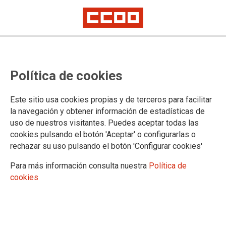
El Ministerio del Interior pone en
Política de cookies
grave peligro al personal
penitenciario vulnerable al Covid-
Este sitio usa cookies propias y de terceros para facilitar
19
la navegación y obtener información de estadísticas de
uso de nuestros visitantes. Puedes aceptar todas las
cookies pulsando el botón 'Aceptar' o configurarlas o
Mientras que las Autoridades Sanitarias dictaminan que las
rechazar su uso pulsando el botón 'Configurar cookies'
personas con síntomas compatibles con el COVID-19 y los
trabajadores vulnerables por patologías graves o mayores de
Para más información consulta nuestra
Política de
60 años, no acudan a sus puestos de trabajo, el Ministerio del
cookies
Interior incumple estos criterios con el personal penitenciario.
26/04/2020.
TEMAS