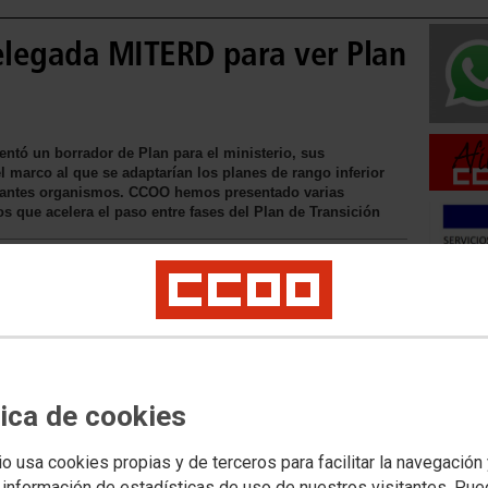
elegada MITERD para ver Plan
ntó un borrador de Plan para el ministerio, sus
 marco al que se adaptarían los planes de rango inferior
stantes organismos. CCOO hemos presentado varias
s que acelera el paso entre fases del Plan de Transición
Movilid
Movilida
Movilida
tica de cookies
io usa cookies propias y de terceros para facilitar la navegación
Acceso 
 información de estadísticas de uso de nuestros visitantes. Pu