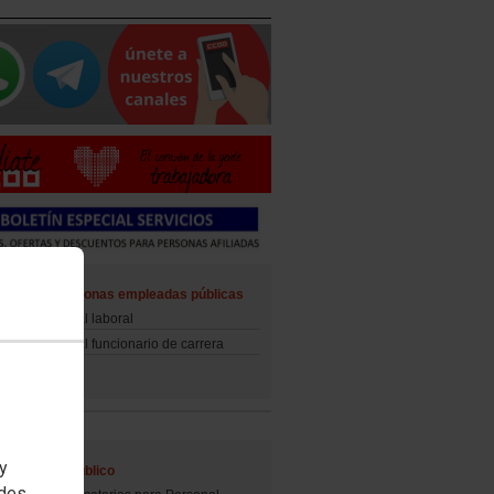
ad de las personas empleadas públicas
d del personal laboral
d del personal funcionario de carrera
 y
al Empleo Público
edes