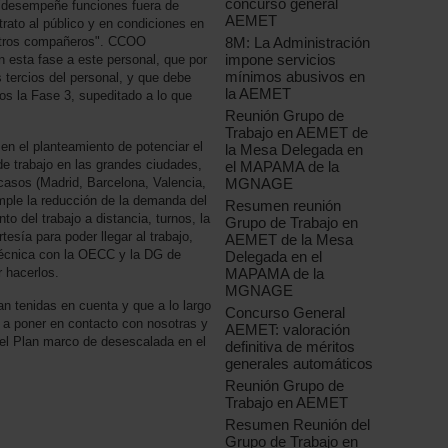
concurso general
 "desempeñe funciones fuera de
AEMET
 trato al público y en condiciones en
 otros compañeros". CCOO
8M: La Administración
impone servicios
esta fase a este personal, que por
mínimos abusivos en
 tercios del personal, y que debe
la AEMET
nos la Fase 3, supeditado a lo que
Reunión Grupo de
Trabajo en AEMET de
 el planteamiento de potenciar el
la Mesa Delegada en
 de trabajo en las grandes ciudades,
el MAPAMA de la
casos (Madrid, Barcelona, Valencia,
MGNAGE
emple la reducción de la demanda del
Resumen reunión
o del trabajo a distancia, turnos, la
Grupo de Trabajo en
rtesía para poder llegar al trabajo,
AEMET de la Mesa
técnica con la OECC y la DG de
Delegada en el
 hacerlos.
MAPAMA de la
MGNAGE
 tenidas en cuenta y que a lo largo
Concurso General
a a poner en contacto con nosotras y
AEMET: valoración
del Plan marco de desescalada en el
definitiva de méritos
generales automáticos
Reunión Grupo de
Trabajo en AEMET
Resumen Reunión del
Grupo de Trabajo en