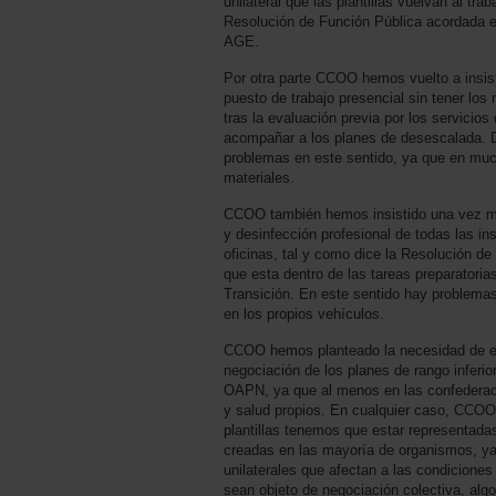
unilateral que las plantillas vuelvan al tra
Resolución de Función Pública acordada e
AGE.
Por otra parte CCOO hemos vuelto a insist
puesto de trabajo presencial sin tener lo
tras la evaluación previa por los servicio
acompañar a los planes de desescalada.
problemas en este sentido, ya que en muc
materiales.
CCOO también hemos insistido una vez má
y desinfección profesional de todas las in
oficinas, tal y como dice la Resolución de 
que esta dentro de las tareas preparatoria
Transición. En este sentido hay problemas
en los propios vehículos.
CCOO hemos planteado la necesidad de es
negociación de los planes de rango inferio
OAPN, ya que al menos en las confederac
y salud propios. En cualquier caso, CCOO 
plantillas tenemos que estar representada
creadas en las mayoría de organismos, y
unilaterales que afectan a las condiciones
sean objeto de negociación colectiva, alg