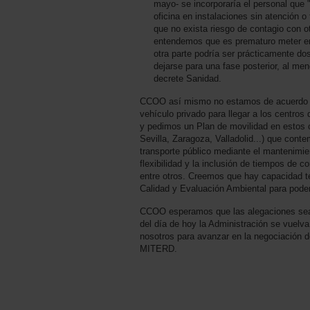
mayo- se incorporaría el personal que
oficina en instalaciones sin atención o
que no exista riesgo de contagio con
entendemos que es prematuro meter en 
otra parte podría ser prácticamente dos
dejarse para una fase posterior, al me
decrete Sanidad.
CCOO así mismo no estamos de acuerdo en
vehículo privado para llegar a los centros
y pedimos un Plan de movilidad en estos 
Sevilla, Zaragoza, Valladolid...) que cont
transporte público mediante el mantenimient
flexibilidad y la inclusión de tiempos de co
entre otros. Creemos que hay capacidad 
Calidad y Evaluación Ambiental para poder
CCOO esperamos que las alegaciones sean
del día de hoy la Administración se vuelv
nosotros para avanzar en la negociación 
MITERD.