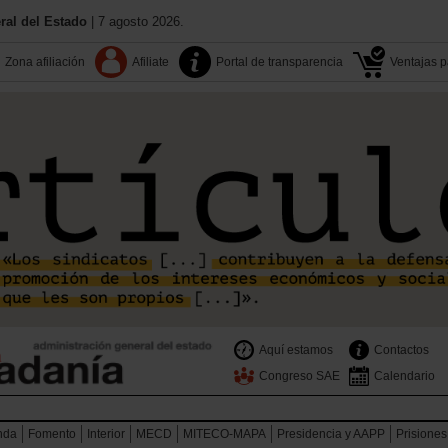
al del Estado
| 7 agosto 2026.
Zona afiliación
Afiliate
Portal de transparencia
Ventajas pa
Aquí estamos
Contactos
Congreso SAE
Calendario
nda
Fomento
Interior
MECD
MITECO-MAPA
Presidencia y AAPP
Prisiones