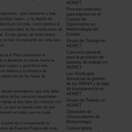
AEMET
Proceso selectivo
egociarse - qué colectivos y bajo
para ingreso en el
istintas fases-, y no dejarlo de
Cuerpo de
Diplomados en
directivos sin más, como plantea el
Meteorología del
es sustanciales de las condiciones de
Estado
e. En los planes de nivel inferior
s se irán incorporando en cada fase
Grupo de Trabajo en
os.
AEMET
Concurso general
ezca el Plan claramente el
para la provisión de
jo a distancia al menos hasta la
puestos de trabajo en
ajar seguro y garantizar esa
AEMET
 lo relativo a la limpieza de
Los Sindicatos
a redacción de las fases de
denuncian la gestión
de los RRHH y la falta
de transparencia en
1 -donde entendemos que sólo debe
AEMET
latina de los servicios esenciales-
Grupo de Trabajo en
trabaja al aire libre sin contacto con
AEMET
, ya que no queda claro de que
Oposición de
oncreto en todo caso en cada
Observadores de
Meteorología
-a parte de ir incorporando la
Convocatoria
ución de Función Pública del 4 de