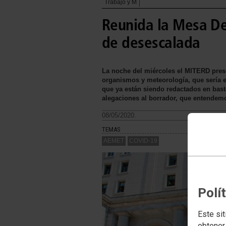
Trabajo y M
Reunida la Mesa D
de desescalada
La noche del miércoles el MITERD prese
organismos y meteorología, que sería el
que ya están siendo redactados en ba
alegaciones al borrador, que entendemo
08/05/2020.
TEMAS
AEMET
COVID-19
Polí
Este sit
obtener