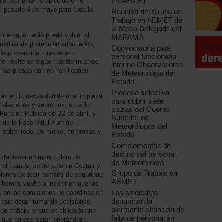
en AEMET
bajo. Así está establecido en el
l pasado 4 de mayo para toda la
Reunión del Grupo de
Trabajo en AEMET de
la Mesa Delegada del
ir en que nadie puede volver al
MAPAMA
s medios de protección adecuados,
Convocatoria para
s de prevención, que deben
personal funcionario
 De hecho se siguen dando muchos
interino Observadores
has presas aún no han llegado
de Meteorología del
Estado
Proceso selectivo
s en la necesidad de una limpieza
para cubrir siete
stalaciones y vehículos, no sólo
plazas del Cuerpo
Función Pública del 22 de abril, y
Superior de
s de la Fase 0 del Plan de
Meteorólogos del
 sobre todo, de nuevo, en presas y
Estado
Complementos de
destino del personal
tablecer un marco claro de
de Meteorología
r al tratado, sobre todo en Costas y
Grupo de Trabajo en
iones existen comités de seguridad
AEMET
hemos vuelto a insistir en que las
Los sindicatos
s en las comisiones de coordinación
denuncian la
a que están tomando decisiones
alarmante situación de
 de trabajo, y que es obligado que
falta de personal en
o que parece estar ignorándose,