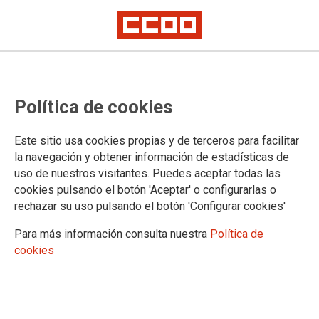
Instituciones Penitenciarias oculta
Política de cookies
casos positivos de COVID-19
Este sitio usa cookies propias y de terceros para facilitar
Se trabaja más en la propaganda que en prevenir los
la navegación y obtener información de estadísticas de
contagios y la propagación del coronavirus en las prisiones.
uso de nuestros visitantes. Puedes aceptar todas las
En la estadística oficial de Covid-19 de Instituciones
cookies pulsando el botón 'Aceptar' o configurarlas o
Penitenciarias solo se contabilizan los contagios confirmados
rechazar su uso pulsando el botón 'Configurar cookies'
mediante la técnica PCR, pero no se recogen los resultados
positivos que están apareciendo en algunos centros
Para más información consulta nuestra
Política de
penitenciarios al utilizar los test rápidos que detectan los
cookies
anticuerpos del coronavirus.
18/05/2020.
TEMAS