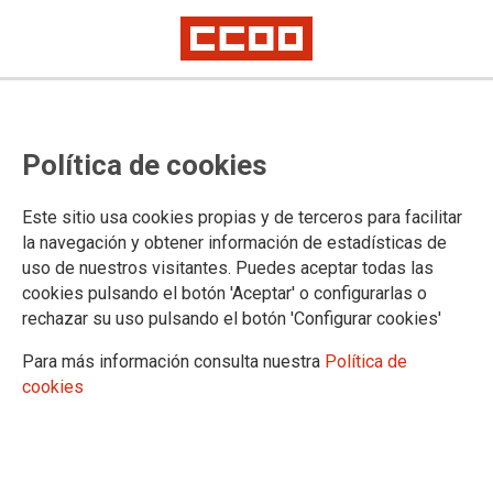
Reunido el Comité de Seguridad y
Política de cookies
Salud del MITERD en Madrid
Este sitio usa cookies propias y de terceros para facilitar
La Administración convocó el órgano para informar sobre la
la navegación y obtener información de estadísticas de
preparación de las instalaciones de Madrid para la
uso de nuestros visitantes. Puedes aceptar todas las
desescalada, pero no presentó un Plan propio para la
cookies pulsando el botón 'Aceptar' o configurarlas o
realidad de Madrid.
rechazar su uso pulsando el botón 'Configurar cookies'
22/05/2020.
Para más información consulta nuestra
Política de
TEMAS
cookies
COVID-19