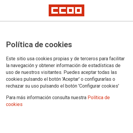
Grupo de trabajo del Comité de
Política de cookies
diálogo Social Europeo de las
Administraciones Centrales
Este sitio usa cookies propias y de terceros para facilitar
la navegación y obtener información de estadísticas de
uso de nuestros visitantes. Puedes aceptar todas las
El pasado 26 de junio se celebró reunión por
cookies pulsando el botón 'Aceptar' o configurarlas o
videoconferencia del Grupo de trabajo del Comité de diálogo
rechazar su uso pulsando el botón 'Configurar cookies'
Social Europeo de las Administraciones Centrales (SWDC
CGA) con participación del SAE-FSC de CCOO.
Para más información consulta nuestra
Política de
cookies
09/07/2020.
TEMAS
COVID-19