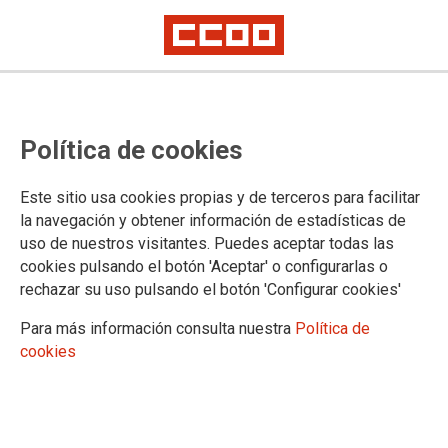
Nota conjunta de CCOO, UGT y
Política de cookies
CSIF de la Subcomisión Paritaria
MITMA
Este sitio usa cookies propias y de terceros para facilitar
la navegación y obtener información de estadísticas de
uso de nuestros visitantes. Puedes aceptar todas las
29/09/2020.
cookies pulsando el botón 'Aceptar' o configurarlas o
rechazar su uso pulsando el botón 'Configurar cookies'
TEMAS
CONVENIO ÚNICO
Para más información consulta nuestra
Política de
cookies