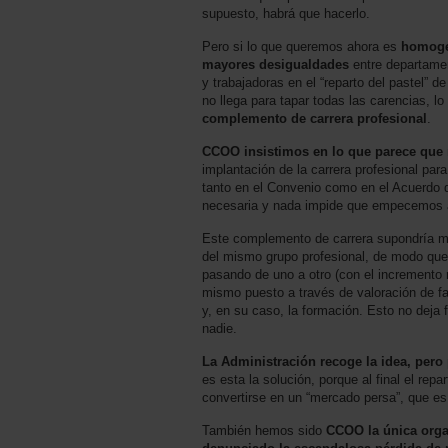
supuesto, habrá que hacerlo.
Pero si lo que queremos ahora es
homogen
mayores desigualdades
entre departamen
y trabajadoras en el “reparto del pastel” 
no llega para tapar todas las carencias, l
complemento de carrera profesional
.
CCOO insistimos en lo que parece que 
implantación de la carrera profesional para
tanto en el Convenio como en el Acuerdo 
necesaria y nada impide que empecemos a
Este complemento de carrera supondría ma
del mismo grupo profesional, de modo que e
pasando de uno a otro (con el incremento r
mismo puesto a través de valoración de fa
y, en su caso, la formación. Esto no deja 
nadie.
La Administración recoge la idea, pero
es esta la solución, porque al final el repa
convertirse en un “mercado persa”, que es 
También hemos sido
CCOO la única orga