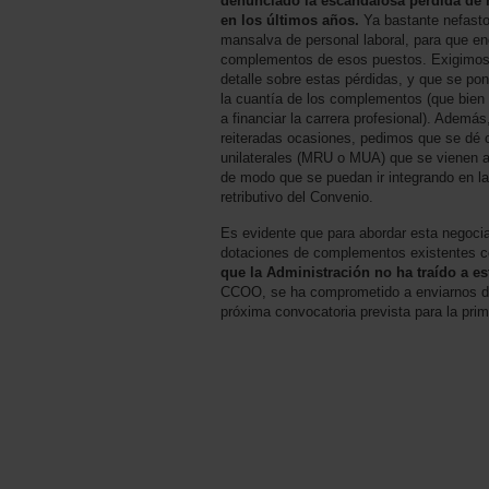
denunciado la escandalosa pérdida de
en los últimos años.
Ya bastante nefast
mansalva de personal laboral, para que en
complementos de esos puestos. Exigimos a
detalle sobre estas pérdidas, y que se pon
la cuantía de los complementos (que bien 
a financiar la carrera profesional). Adem
reiteradas ocasiones, pedimos que se dé c
unilaterales (MRU o MUA) que se vienen 
de modo que se puedan ir integrando en la
retributivo del Convenio.
Es evidente que para abordar esta negocia
dotaciones de complementos existentes c
que la Administración no ha traído a es
CCOO, se ha comprometido a enviarnos du
próxima convocatoria prevista para la pri