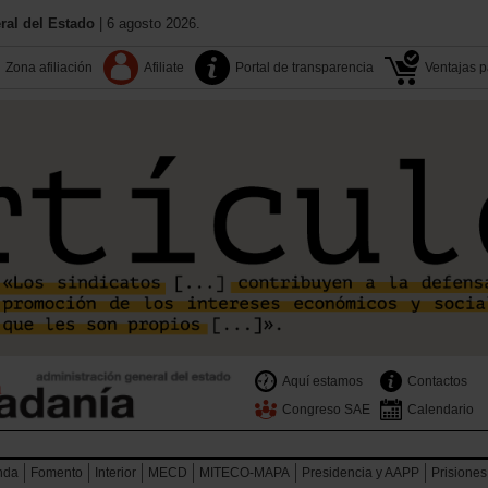
al del Estado
| 6 agosto 2026.
Zona afiliación
Afiliate
Portal de transparencia
Ventajas pa
Aquí estamos
Contactos
Congreso SAE
Calendario
nda
Fomento
Interior
MECD
MITECO-MAPA
Presidencia y AAPP
Prisiones