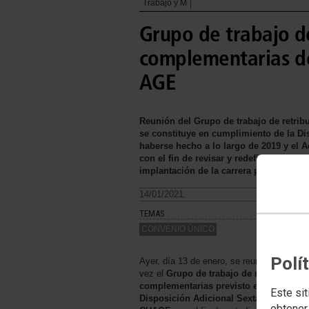
Trabajo y M
Grupo de trabajo d
complementarias de
AGE
Reunión del Grupo de trabajo de retri
se constituye en cumplimiento de la Di
haberse hecho a lo largo de 2019 y el 
con el fin de revisar y redefinir el act
implantación de la carrera profesional
14/01/2021.
TEMAS
CONVENIO ÚNICO
Polí
Ayer, día 13 de enero, se reunió por prime
vez el
Grupo de trabajo de retribucione
complementarias previsto en la
Este sit
Disposición Adicional Sexta del IV
obtener