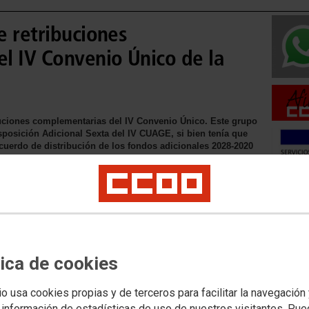
e retribuciones
l IV Convenio Único de la
buciones complementarias del IV Convenio Único. Este grupo
sposición Adicional Sexta del IV CUAGE, si bien tenía que
Acuerdo de distribución de los fondos adicionales 2028-2020
ual sistema de retribuciones complementarias y estudiar la
 horizontal, por la que CCOO apostamos.
Movilid
Movilida
Movilida
tica de cookies
ra
s
io usa cookies propias y de terceros para facilitar la navegación
Acceso 
 información de estadísticas de uso de nuestros visitantes. Pu