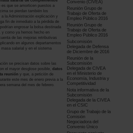
 masa salarial de complementos
Convenio (CIVEA)
o es que se amorticen puestos a
Reunión Grupo de
cima se pierdan también los
Trabajo de Oferta de
 la Administración explicación y
Empleo Público 2016
ga fin de inmediato a la pérdida de
Reunión Grupo de
podrían engrosar la bolsa destinada
Trabajo de Oferta de
ás, y como ya hemos hecho en
Empleo Público 2016
uenta de las mejoras retributivas
Subcomisión
aplicando en algunos departamentos
Delegada de Defensa
 masa salarial y en el sistema
de Diciembre de 2016
Reunión de la
Subcomisión
ción se precisan datos sobre las
Delegada de CIVEA
on el mayor desglose posible,
datos
en el Ministerio de
ta reunión
y que, a petición de
Economía, Industria y
rante este mes de enero previa a la
Competitividad
mera semana del mes de febrero.
Nota informativa de la
Subcomisión
Delegada de la CIVEA
en el CSIC
Grupo de Trabajo de la
Comisión
Negociadora del
Convenio Único