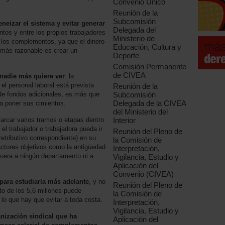
Convenio Único
Reunión de la
Subcomisión
eizar el sistema y evitar generar
Delegada del
tos y entre los propios trabajadores
Ministerio de
de los complementos, ya que el dinero
Educación, Cultura y
o más razonable es crear un
Deporte
Comisión Permanente
de CIVEA
nadie más quiere ver
: la
 el personal laboral está prevista
Reunión de la
de fondos adicionales, es más que
Subcomisión
Delegada de la CIVEA
 poner sus cimientos.
del Ministerio del
rcar varios tramos o etapas dentro
Interior
l trabajador o trabajadora pueda ir
Reunión del Pleno de
etributivo correspondiente) en su
la Comisión de
ctores objetivos como la antigüedad
Interpretación,
fuera a ningún departamento ni a
Vigilancia, Estudio y
Aplicación del
Convenio (CIVEA)
 para estudiarla más adelante
, y no
Reunión del Pleno de
rto de los 5,6 millones puede
la Comisión de
lo que hay que evitar a toda costa.
Interpretación,
Vigilancia, Estudio y
nización sindical que ha
Aplicación del