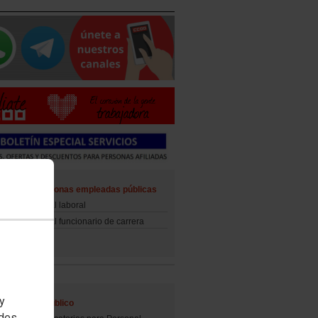
ad de las personas empleadas públicas
d del personal laboral
d del personal funcionario de carrera
 y
al Empleo Público
edes