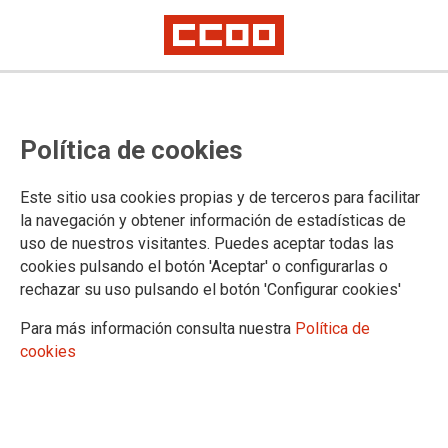
Encuadramiento del personal
Política de cookies
laboral del IV Convenio Único de
la AGE
Este sitio usa cookies propias y de terceros para facilitar
la navegación y obtener información de estadísticas de
uso de nuestros visitantes. Puedes aceptar todas las
CCOO seguimos exigiendo a la Administración que se
cookies pulsando el botón 'Aceptar' o configurarlas o
comunique a todos los trabajadores y trabajadoras su
rechazar su uso pulsando el botón 'Configurar cookies'
encuadramiento en el nuevo sistema de clasificación
profesional y se subsanen inmediatamente los errores
Para más información consulta nuestra
Política de
detectados.
cookies
26/04/2021.
TEMAS
CONVENIO ÚNICO