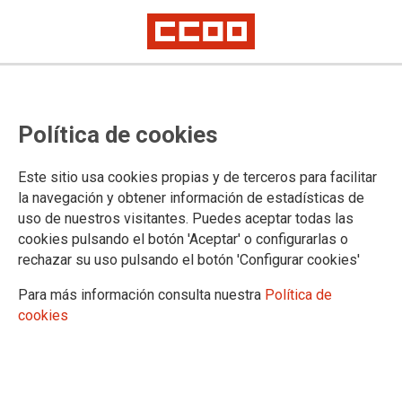
Celebrada la IV Conferencia de
Política de cookies
FSC-CCOO en MITERD y MAPA
Este sitio usa cookies propias y de terceros para facilitar
Las delegadas y delegados a la Conferencia han elegido por
la navegación y obtener información de estadísticas de
unanimidad a la Ejecutiva encabezada por Javier Chamorro.
uso de nuestros visitantes. Puedes aceptar todas las
cookies pulsando el botón 'Aceptar' o configurarlas o
23/06/2021.
rechazar su uso pulsando el botón 'Configurar cookies'
TEMAS
SECCIONES SINDICALES
Para más información consulta nuestra
Política de
cookies