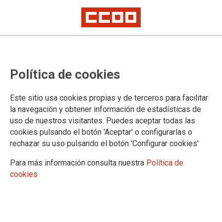
Reuniones de Comisión Paritaria y
Política de cookies
Negociadora del IV CUAGE
Este sitio usa cookies propias y de terceros para facilitar
Nuevos expedientes de encuadramiento de puestos
la navegación y obtener información de estadísticas de
ocupados de diferentes Ministerios. Fases y más fases sin
uso de nuestros visitantes. Puedes aceptar todas las
que se vea final y trabajadores y trabajadoras aún sin cobrar
cookies pulsando el botón 'Aceptar' o configurarlas o
atrasos y sin ver sus nóminas actualizadas.
rechazar su uso pulsando el botón 'Configurar cookies'
28/07/2021.
Para más información consulta nuestra
Política de
TEMAS
cookies
CONVENIO ÚNICO