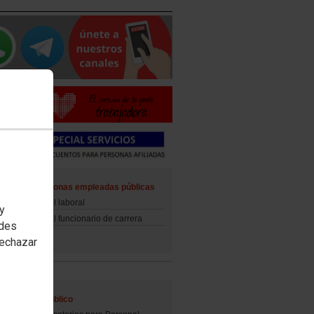
ad de las personas empleadas públicas
d del personal laboral
 y
d del personal funcionario de carrera
edes
rechazar
al Empleo Público