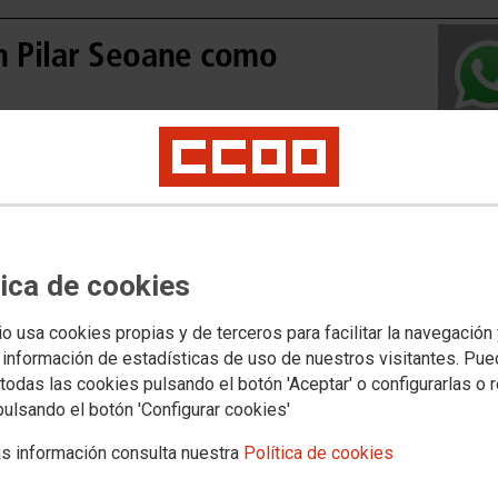
n Pilar Seoane como
aciones, con su secretaria general, ya constituida.
tica de cookies
Movilid
Movilida
io usa cookies propias y de terceros para facilitar la navegación
Movilida
 información de estadísticas de uso de nuestros visitantes. Pu
todas las cookies pulsando el botón 'Aceptar' o configurarlas o 
pulsando el botón 'Configurar cookies'
s información consulta nuestra
Política de cookies
Acceso 