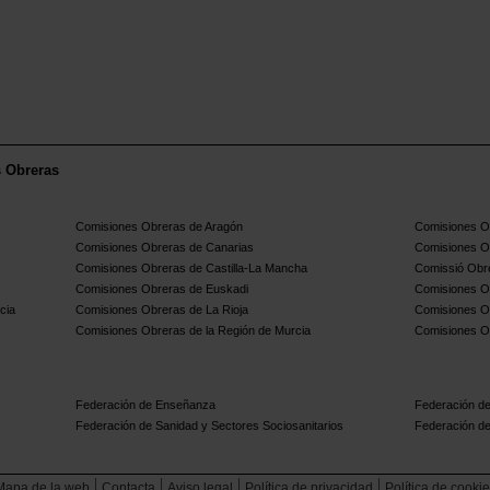
s Obreras
Comisiones Obreras de Aragón
Comisiones Ob
Comisiones Obreras de Canarias
Comisiones O
Comisiones Obreras de Castilla-La Mancha
Comissió Obre
Comisiones Obreras de Euskadi
Comisiones O
cia
Comisiones Obreras de La Rioja
Comisiones O
Comisiones Obreras de la Región de Murcia
Comisiones O
Federación de Enseñanza
Federación de
Federación de Sanidad y Sectores Sociosanitarios
Federación de
Mapa de la web
Contacta
Aviso legal
Política de privacidad
Política de cooki