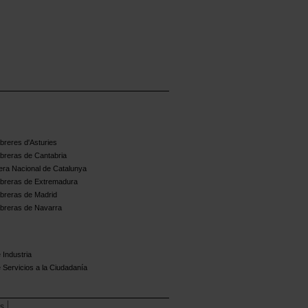
reres d'Asturies
breras de Cantabria
ra Nacional de Catalunya
breras de Extremadura
breras de Madrid
breras de Navarra
 Industria
 Servicios a la Ciudadanía
es