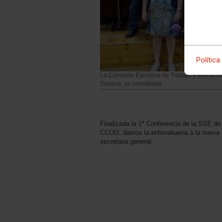
Política
La Comisión Ejecutiva de Trabajo y Migracion
Seoane, ya constituida.
Finalizada la 1ª Conferencia de la SSE d
CCOO, damos la enhorabuena a la nueva 
secretaria general.