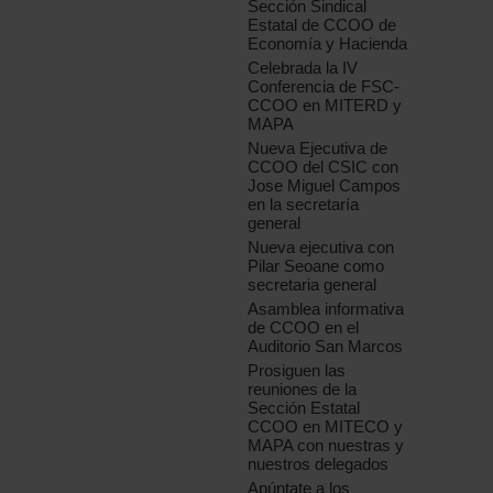
Sección Sindical
Estatal de CCOO de
Economía y Hacienda
Celebrada la IV
Conferencia de FSC-
CCOO en MITERD y
MAPA
Nueva Ejecutiva de
CCOO del CSIC con
Jose Miguel Campos
en la secretaría
general
Nueva ejecutiva con
Pilar Seoane como
secretaria general
Asamblea informativa
de CCOO en el
Auditorio San Marcos
Prosiguen las
reuniones de la
Sección Estatal
CCOO en MITECO y
MAPA con nuestras y
nuestros delegados
Apúntate a los