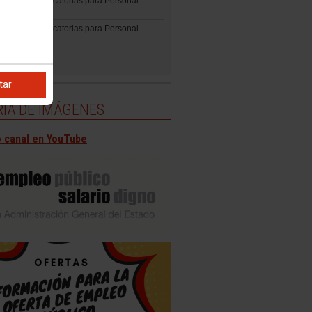
ción de Convocatorias para Personal
ario
ción de Convocatorias para Personal
tar
ÍA DE IMÁGENES
 canal en YouTube