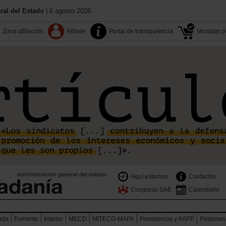
al del Estado
| 6 agosto 2026.
Zona afiliación
Afiliate
Portal de transparencia
Ventajas pa
Aquí estamos
Contactos
Congreso SAE
Calendario
nda
Fomento
Interior
MECD
MITECO-MAPA
Presidencia y AAPP
Prisiones