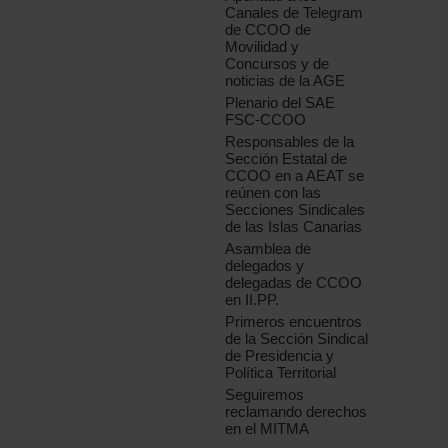
Canales de Telegram
de CCOO de
Movilidad y
Concursos y de
noticias de la AGE
Plenario del SAE
FSC-CCOO
Responsables de la
Sección Estatal de
CCOO en a AEAT se
reúnen con las
Secciones Sindicales
de las Islas Canarias
Asamblea de
delegados y
delegadas de CCOO
en II.PP.
Primeros encuentros
de la Sección Sindical
de Presidencia y
Política Territorial
Seguiremos
reclamando derechos
en el MITMA