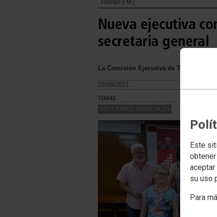
Trabajo y M
Nueva ejecutiva co
secretaria general
La Comisión Ejecutiva de Trabajo y Migr
25/06/2021.
TEMAS
SECCIONES SINDICALES
Polí
Este sit
obtener
aceptar 
su uso 
Para má