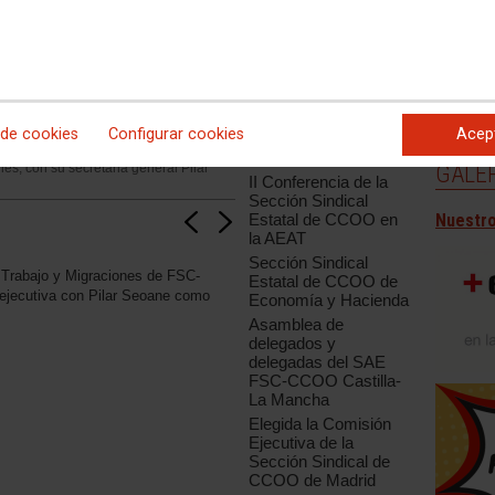
Informa
Funcion
Informa
Noticias relacionadas
Laboral
II Conferencia de la
Sección Sindical
Estatal del Ministerio
 de cookies
Configurar cookies
Acep
de Empleo y
Seguridad Social
GALER
es, con su secretaria general Pilar
II Conferencia de la
Sección Sindical
Nuestro
Estatal de CCOO en
la AEAT
Sección Sindical
e Trabajo y Migraciones de FSC-
Estatal de CCOO de
ejecutiva con Pilar Seoane como
Economía y Hacienda
Asamblea de
delegados y
delegadas del SAE
FSC-CCOO Castilla-
La Mancha
Elegida la Comisión
Ejecutiva de la
Sección Sindical de
CCOO de Madrid