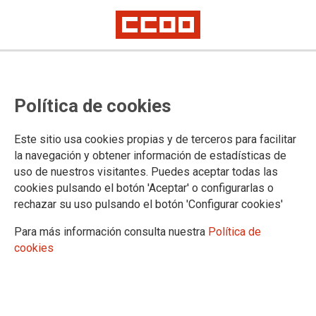
Comisión de Igualdad MITES
Política de cookies
13/07/2021.
Este sitio usa cookies propias y de terceros para facilitar
la navegación y obtener información de estadísticas de
TEMAS
uso de nuestros visitantes. Puedes aceptar todas las
IGUALDAD
cookies pulsando el botón 'Aceptar' o configurarlas o
rechazar su uso pulsando el botón 'Configurar cookies'
No podemos negar diligencia a un ministerio que a diferencia de
otros ámbitos al menos se empeña en reunir a la Comisión de
Para más información consulta nuestra
Política de
Igualdad aunque solo sea con el objetivo de cumplir con los
objetivos, ahí tenemos al SEPE que hace más de tres años que no
cookies
da señales de vida, tal vez porque está más ocupado en destruir
empleo que en la igualdad de género. Estaréis de acuerdo con esta
organización sindical en que la diferencia es muy notable.
Adjuntamos nota informativa.