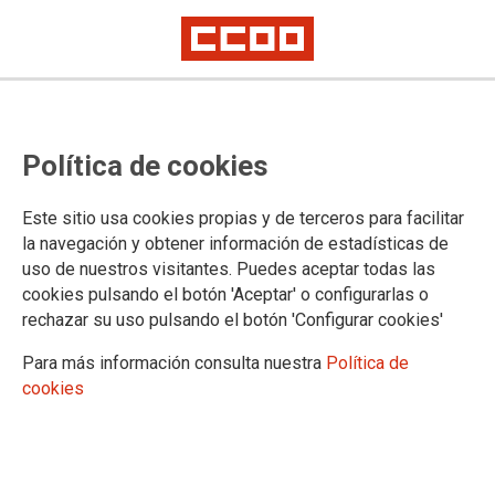
Concurso de traslados abierto y
Política de cookies
permanente para personal laboral
IV Convenio Único
Este sitio usa cookies propias y de terceros para facilitar
la navegación y obtener información de estadísticas de
uso de nuestros visitantes. Puedes aceptar todas las
Se ha publicado hoy en la página web adjudicación
cookies pulsando el botón 'Aceptar' o configurarlas o
provisional y la resolución con los anexos correspondientes
rechazar su uso pulsando el botón 'Configurar cookies'
al listado de adjudicatarios provisionales, admisiones y de
exclusiones provisionales.
Para más información consulta nuestra
Política de
cookies
30/09/2021.
TEMAS
CONVENIO ÚNICO