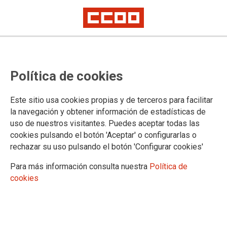
Grupo de traslados del IV
Política de cookies
Convenio Único
Este sitio usa cookies propias y de terceros para facilitar
Celebrada el pasado día 13 de octubre, en la que se
la navegación y obtener información de estadísticas de
revisaron las alegaciones presentadas a la resolución
uso de nuestros visitantes. Puedes aceptar todas las
provisional del concurso abierto y permanente.
cookies pulsando el botón 'Aceptar' o configurarlas o
rechazar su uso pulsando el botón 'Configurar cookies'
15/10/2021.
TEMAS
Para más información consulta nuestra
Política de
CONVENIO ÚNICO
cookies