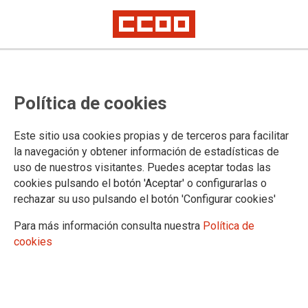
CCOO conseguimos una OEP
Política de cookies
extraordinaria de 926 puestos
para el SEPE
Este sitio usa cookies propias y de terceros para facilitar
la navegación y obtener información de estadísticas de
uso de nuestros visitantes. Puedes aceptar todas las
Este lunes, 20 de diciembre, se ha producido una reunión
cookies pulsando el botón 'Aceptar' o configurarlas o
extraordinaria de la Mesa General de Negociación de la AGE.
rechazar su uso pulsando el botón 'Configurar cookies'
En la misma ha participado la secretaria de Estado de
Función Pública, Lidia Sánchez, junto a su director de
Para más información consulta nuestra
Política de
gabinete, Javier Rueda y la directora general de Función
cookies
Pública, Isabel Borrel.
20/12/2021.
TEMAS
EMPLEO PÚBLICO