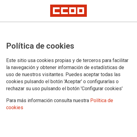
Concurso de traslados personal
Política de cookies
laboral: adjudicaciones
provisionales
Este sitio usa cookies propias y de terceros para facilitar
la navegación y obtener información de estadísticas de
uso de nuestros visitantes. Puedes aceptar todas las
Concurso abierto y permanente, segunda fase 2021, en el
cookies pulsando el botón 'Aceptar' o configurarlas o
ámbito del IV Convenio Único de la Administración General
rechazar su uso pulsando el botón 'Configurar cookies'
del Estado.
Para más información consulta nuestra
Política de
09/02/2022.
cookies
TEMAS
CONCURSO TRASLADOS AyP