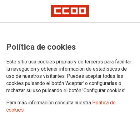
Brecha salarial, el agujero negro
Política de cookies
del Gobierno en la AGE
22 de febrero. Día para la igualdad salarial.
Este sitio usa cookies propias y de terceros para facilitar
la navegación y obtener información de estadísticas de
uso de nuestros visitantes. Puedes aceptar todas las
22/02/2022.
cookies pulsando el botón 'Aceptar' o configurarlas o
TEMAS
rechazar su uso pulsando el botón 'Configurar cookies'
IGUALDAD
Para más información consulta nuestra
Política de
cookies