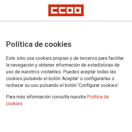
CCOO cuestiona la pasividad de la
Política de cookies
Direccion General de Funcion
Fública
Este sitio usa cookies propias y de terceros para facilitar
la navegación y obtener información de estadísticas de
COMISIÓN PARITARIA IV CONVENIO ÚNICO
uso de nuestros visitantes. Puedes aceptar todas las
cookies pulsando el botón 'Aceptar' o configurarlas o
23/02/2022.
rechazar su uso pulsando el botón 'Configurar cookies'
TEMAS
Para más información consulta nuestra
Política de
CONVENIO ÚNICO
cookies