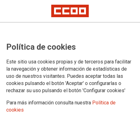
Calendario orientativo Concurso
Política de cookies
abierto y permanente del
personal laboral
Este sitio usa cookies propias y de terceros para facilitar
la navegación y obtener información de estadísticas de
Primera fase de 2022 del concurso abierto y permanente de traslados
uso de nuestros visitantes. Puedes aceptar todas las
para la provisión del puestos del IV Convenio Único para el personal
laboral de la Administración General del Estado se publicará el día 23 de
cookies pulsando el botón 'Aceptar' o configurarlas o
marzo.
rechazar su uso pulsando el botón 'Configurar cookies'
Calendario orientativo previsto para la publicación de los
Para más información consulta nuestra
Política de
Anexos con los listados de puestos incluidos en cada una de
cookies
las fases del CAP (concurso abierto y permanente) para el
año en curso, conforme ha sido acordado en el Grupo de
Trabajo de Traslados.
22/03/2022.