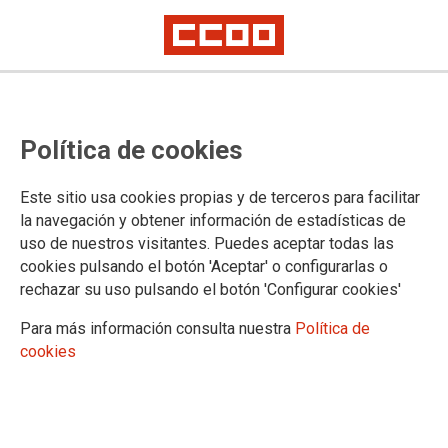
Reunión de la Subcomisión
Política de cookies
Paritaria de IIPP
Este sitio usa cookies propias y de terceros para facilitar
El día 29 de junio ha tenido lugar la reunión de la
la navegación y obtener información de estadísticas de
Subcomisión Paritaria de Instituciones Penitenciarias con la
uso de nuestros visitantes. Puedes aceptar todas las
asistencia de los sindicatos CCOO, CIG, ACAIP-UGT y CSIF
cookies pulsando el botón 'Aceptar' o configurarlas o
y donde se han tratado los siguientes puntos del orden del
rechazar su uso pulsando el botón 'Configurar cookies'
día
Para más información consulta nuestra
Política de
30/06/2023.
cookies
1. PUNTOS DEL ORDEN DEL DÍA:
- Sobre la
JUBILACIÓN PARCIAL
pedimos que los relevistas puedan