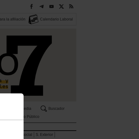
ra la afiliación
Calendario Laboral
Multimedia
Buscador
Empleo Público
Seguridad Social
S. Exterior