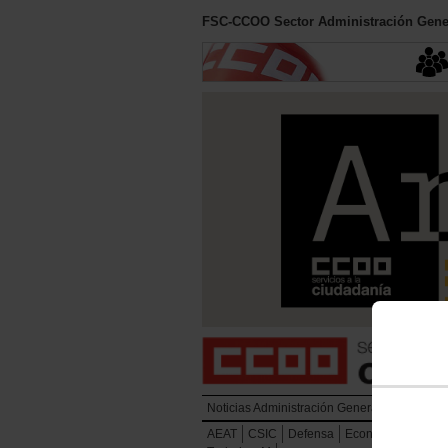
FSC-CCOO Sector Administración Gener
Noticias Administración General del Estado
AEAT
CSIC
Defensa
Economía y Hacie