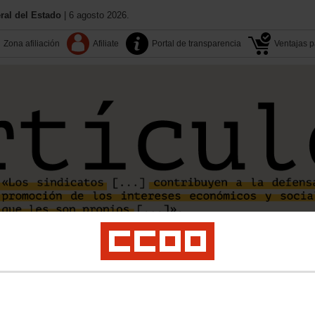
al del Estado
| 6 agosto 2026.
Zona afiliación
Afiliate
Portal de transparencia
Ventajas pa
Aquí estamos
Contactos
Congreso SAE
Calendario
nda
Fomento
Interior
MECD
MITECO-MAPA
Presidencia y AAPP
Prisiones