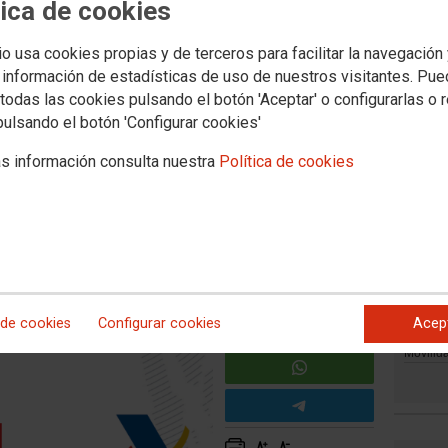
tica de cookies
io usa cookies propias y de terceros para facilitar la navegación
 información de estadísticas de uso de nuestros visitantes. Pu
COO ante el conflicto con la
todas las cookies pulsando el botón 'Aceptar' o configurarlas o 
pulsando el botón 'Configurar cookies'
s información consulta nuestra
Política de cookies
Movilid
 de cookies
Configurar cookies
Acep
Movilida
Movilida