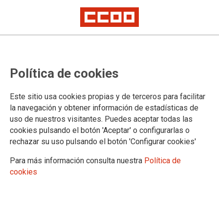
Comisión Paritaria y Negociadora
Política de cookies
IV Convenio Único
Este sitio usa cookies propias y de terceros para facilitar
Las tablas de complementos del IV Convenio Único incluirán
la navegación y obtener información de estadísticas de
las cuantías pactadas en el Acuerdo de revisión del modelo
uso de nuestros visitantes. Puedes aceptar todas las
de la Administración Penitenciaria.
cookies pulsando el botón 'Aceptar' o configurarlas o
rechazar su uso pulsando el botón 'Configurar cookies'
29/01/2025.
Para más información consulta nuestra
Política de
cookies