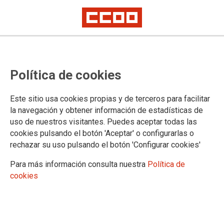
Felices Fiestas | Por un 2026 de
Política de cookies
derechos y empleo digno
Este sitio usa cookies propias y de terceros para facilitar
la navegación y obtener información de estadísticas de
19/12/2025.
uso de nuestros visitantes. Puedes aceptar todas las
cookies pulsando el botón 'Aceptar' o configurarlas o
Desde el
SAE (Administración
rechazar su uso pulsando el botón 'Configurar cookies'
General del Estado) FSC-CCOO
queremos transmitiros nuestros
Para más información consulta nuestra
Política de
mejores deseos en estas fechas:
cookies
una Feliz Navidad y un próspero
Año Nuevo 2026.
Este año nos encontramos en un
momento de importantes desafíos y
avances colectivos.
Gracias
por