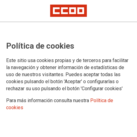
PERSONAL LABORAL - Promoción
Política de cookies
interna I2 para T4 yT5
Relación provisional de personas admitidas y excluidas, y se anuncia,
Este sitio usa cookies propias y de terceros para facilitar
fecha, hora y lugar de celebración del ejercicio único
la navegación y obtener información de estadísticas de
uso de nuestros visitantes. Puedes aceptar todas las
09/03/2026.
cookies pulsando el botón 'Aceptar' o configurarlas o
rechazar su uso pulsando el botón 'Configurar cookies'
Para más información consulta nuestra
Política de
cookies