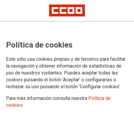
COMISIÓN PARITARIA Y NEGOCIADORA IV CONVENIO ÚNICO
Aprobado el nuevo procedimiento
Política de cookies
para el acceso a la jubilación
parcial del personal laboral
Este sitio usa cookies propias y de terceros para facilitar
la navegación y obtener información de estadísticas de
uso de nuestros visitantes. Puedes aceptar todas las
El paso siguiente será la publicación de la Resolución de la
cookies pulsando el botón 'Aceptar' o configurarlas o
Secretaría de Estado que incluirá las instrucciones de
rechazar su uso pulsando el botón 'Configurar cookies'
gestión, con ello quedará restituida esta medida queha sido
Para más información consulta nuestra
Política de
necesario adaptar para cumplir con los nuevos requisitos tras
cookies
los cambios en la Ley General de Seguridad Social que entró
en vigor justo ahora hace un año.
01/04/2026.