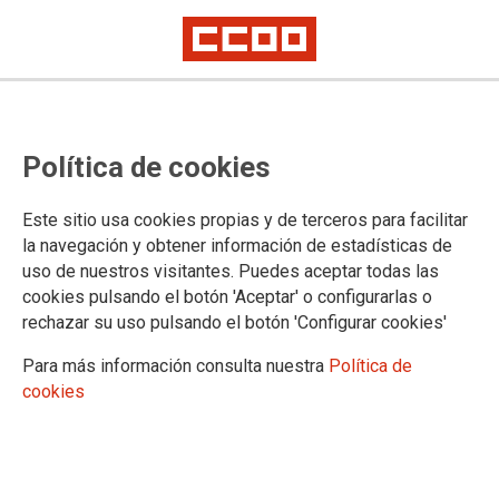
ACCIÓN SOCIAL 2026 Ministerio
Política de cookies
del Interior
Este sitio usa cookies propias y de terceros para facilitar
la navegación y obtener información de estadísticas de
20/05/2026.
uso de nuestros visitantes. Puedes aceptar todas las
cookies pulsando el botón 'Aceptar' o configurarlas o
ACCIÓN SOCIAL 2026
rechazar su uso pulsando el botón 'Configurar cookies'
Ministerio del Interior(Servicios Centrales del Ministerio, Policía,
Guardia Civil, Protección Internacional y Protección Civil)
Para más información consulta nuestra
Política de
cookies
Se han publicado en la
los
listados provisionales del
INTRANET
Plan de Acción Social 2026
. El plazo de subsanaciones y
presentación de documentación complementaria es del 21 de
mayo al 04 de junio de 2026, ambos incluidos.