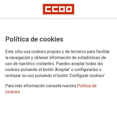
TEMA: MOVILIZACIONES
Política de cookies
CCOO exige al Gobierno el
Este sitio usa cookies propias y de terceros para facilitar
cumplimiento de los acuerdos en
la navegación y obtener información de estadísticas de
la AGE
uso de nuestros visitantes. Puedes aceptar todas las
cookies pulsando el botón 'Aceptar' o configurarlas o
rechazar su uso pulsando el botón 'Configurar cookies'
25-06-2025
TEMAS
Para más información consulta nuestra
Política de
MOVILIZACIONES
cookies
25 junio 2025 | Concentración de esta mañana frente al Ministerio de
Hacienda en Madrid. CCOO vuelve a movilizarse para exigir el
cumplimiento del acuerdo marco firmado con el Gobierno en 2022, y del
que siguen pendientes derechos como la jornada de 35 horas para la