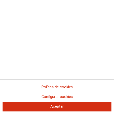
Concentración 21F y asamblea en
Illes Balears
Política de cookies
21-02-2023
Configurar cookies
TEMAS
MOVILIZACIONES
Aceptar