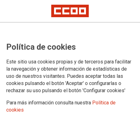
TEMA: MOVILIZACIONES
Política de cookies
CCOO exige al Gobierno el
Este sitio usa cookies propias y de terceros para facilitar
cumplimiento de los acuerdos en
la navegación y obtener información de estadísticas de
la AGE
uso de nuestros visitantes. Puedes aceptar todas las
cookies pulsando el botón 'Aceptar' o configurarlas o
rechazar su uso pulsando el botón 'Configurar cookies'
25-06-2025
TEMAS
Para más información consulta nuestra
Política de
MOVILIZACIONES
cookies
25 junio 2025 | Concentración de esta mañana frente al Ministerio de
Hacienda en Madrid. CCOO vuelve a movilizarse para exigir el
cumplimiento del acuerdo marco firmado con el Gobierno en 2022, y del
que siguen pendientes derechos como la jornada de 35 horas para la