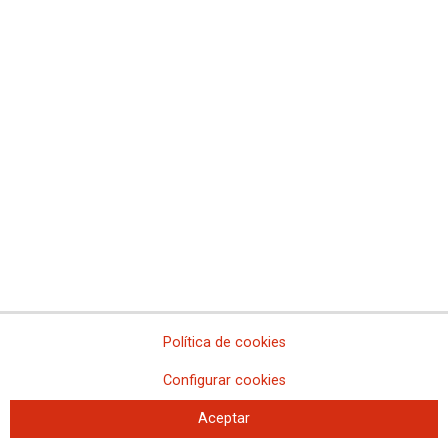
Concentración 21F y asamblea en
Illes Balears
Política de cookies
21-02-2023
Configurar cookies
TEMAS
MOVILIZACIONES
Aceptar