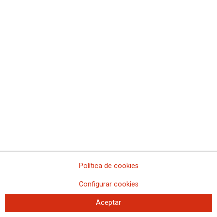
Concentración 21F y asamblea en
Illes Balears
Política de cookies
21-02-2023
Configurar cookies
TEMAS
MOVILIZACIONES
Aceptar