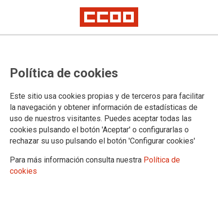
TEMA: MOVILIZACIONES
Política de cookies
CCOO exige al Gobierno el
Este sitio usa cookies propias y de terceros para facilitar
cumplimiento de los acuerdos en
la navegación y obtener información de estadísticas de
la AGE
uso de nuestros visitantes. Puedes aceptar todas las
cookies pulsando el botón 'Aceptar' o configurarlas o
rechazar su uso pulsando el botón 'Configurar cookies'
25-06-2025
TEMAS
Para más información consulta nuestra
Política de
MOVILIZACIONES
cookies
25 junio 2025 | Concentración de esta mañana frente al Ministerio de
Hacienda en Madrid. CCOO vuelve a movilizarse para exigir el
cumplimiento del acuerdo marco firmado con el Gobierno en 2022, y del
que siguen pendientes derechos como la jornada de 35 horas para la