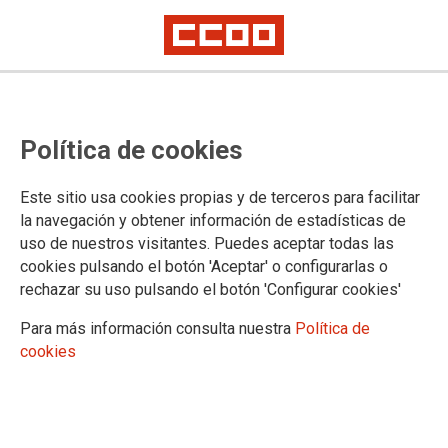
Por unas condiciones dignas para sus trabajadoras y trabajadores
16 de Octubre: Huelga General del
Política de cookies
Servicio Exterior
Este sitio usa cookies propias y de terceros para facilitar
la navegación y obtener información de estadísticas de
Sobran los motivos. El Gobierno no ha sabido responder a
uso de nuestros visitantes. Puedes aceptar todas las
las reivindicaciones que las trabajadoras y trabajadores del
cookies pulsando el botón 'Aceptar' o configurarlas o
Servicio Exterior vienen reclamando legítimamente desde
rechazar su uso pulsando el botón 'Configurar cookies'
hace meses. La Administración no ha respetado el
compromiso que adquirió con las fuerzas sindicales en la
Para más información consulta nuestra
Política de
reunión de la Comisión Técnica del Personal Laboral en el
cookies
Exterior del pasado 20 de junio.
04/10/2017.
TEMAS