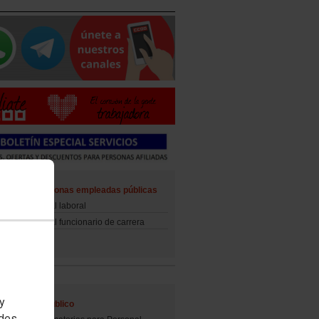
ad de las personas empleadas públicas
d del personal laboral
d del personal funcionario de carrera
 y
al Empleo Público
edes