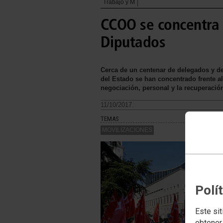
Trabajo y M
CCOO se concentra 
Diputados
Cerca de un centenar de delegados y d
del Estado se han concentrado frente a
negociación, personal y la recuperación
11/10/2017.
TEMAS
MOVILIZACIONES
Polí
Este sit
obtener