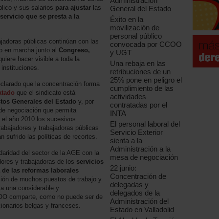
Administración
blico y sus salarios
para ajustar
las
General del Estado
servicio que se presta a la
Éxito en la
movilización de
personal público
ajadoras públicas continúan con las
convocada por CCOO
o en marcha junto al
Congreso,
y UGT
uiere hacer visible a toda la
Una rebaja en las
instituciones.
retribuciones de un
25% pone en peligro el
clarado que la concentración forma
cumplimiento de las
atado
que el sindicato está
actividades
tos Generales del Estado
y, por
contratadas por el
o de negociación que permita
INTA
 el año 2010 los sucesivos
El personal laboral del
rabajadores y trabajadoras públicas
Servicio Exterior
 sufrido las políticas de recortes.
sienta a la
Administración a la
aridad del sector de la AGE con la
mesa de negociación
dores y trabajadoras de los
servicios
22 junio:
 de las reformas laborales
Concentración de
esión de muchos puestos de trabajo y
delegadas y
 a una considerable y
delegados de la
CCOO comparte, como no puede ser de
Administración del
cionarios belgas y franceses.
Estado en Valladolid