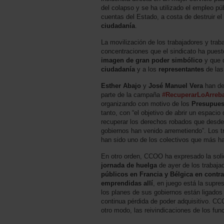
del colapso y se ha utilizado el empleo pú
cuentas del Estado, a costa de destruir el
ciudadanía
.
La movilización de los trabajadores y trab
concentraciones que el sindicato ha puest
imagen de gran poder simbólico
y que q
ciudadanía
y a los
representantes
de las 
Esther Abajo
y
José Manuel Vera
han de
parte de la campaña
#RecuperarLoArreb
organizando con motivo de los
Presupues
tanto, con “el objetivo de abrir un espaci
recuperar los derechos robados que desde
gobiernos han venido arremetiendo”. Los t
han sido uno de los colectivos que más han
En otro orden, CCOO ha expresado la solid
jornada de huelga
de ayer de los trabaja
públicos en Francia y Bélgica en contra
emprendidas allí
, en juego está la supr
los planes de sus gobiernos están ligados
continua pérdida de poder adquisitivo. 
otro modo, las reivindicaciones de los fun