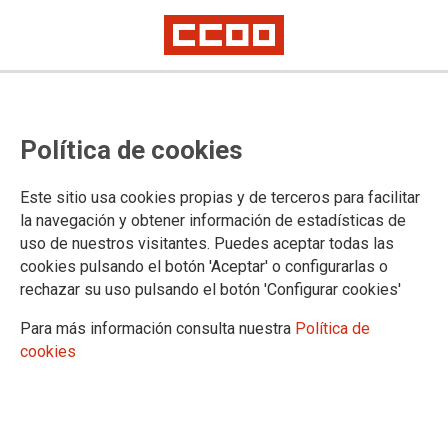
“por el empleo público, salario digno y recuperación de derechos¨
CCOO y UGT convocan
Política de cookies
manifestación el 29 de noviembre
Este sitio usa cookies propias y de terceros para facilitar
la navegación y obtener información de estadísticas de
CCOO y UGT convocan al personal de la Administración
uso de nuestros visitantes. Puedes aceptar todas las
General del Estado (AGE) el próximo 29 de noviembre en
cookies pulsando el botón 'Aceptar' o configurarlas o
Madrid. "Por el empleo público, salario digno y recuperación
rechazar su uso pulsando el botón 'Configurar cookies'
de derechos" es el lema que preside la manifestación que
partirá a las 17:30 h. desde la Plaza de Colón y discurrirá
Para más información consulta nuestra
Política de
hasta la Secretaría de Estado de Función Pública (Calle de
cookies
Santa Engracia, 7).
20/11/2017.
TEMAS