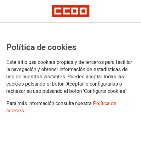
Huelga 8 de Marzo
Política de cookies
La huelga del 8 de marzo es de todos y todas: es nuestra
Este sitio usa cookies propias y de terceros para facilitar
lucha porque os hace mejores a vosotras y porque nos hace
la navegación y obtener información de estadísticas de
mejores a nosotros
uso de nuestros visitantes. Puedes aceptar todas las
07/03/2018.
cookies pulsando el botón 'Aceptar' o configurarlas o
TEMAS
rechazar su uso pulsando el botón 'Configurar cookies'
IGUALDAD
MOVILIZACIONES
Para más información consulta nuestra
Política de
cookies