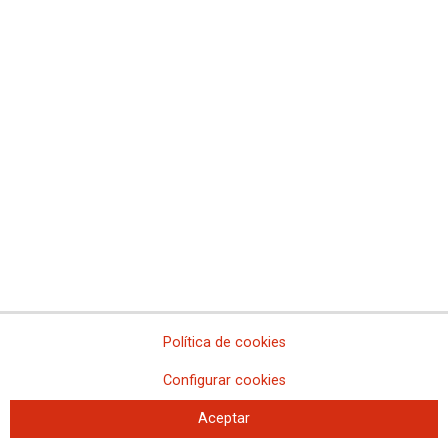
Movilidad de las personas empleadas públicas
Movilidad del personal laboral
Movilidad del personal funcionario de carrera
Política de cookies
Acceso al Empleo Público
Información de Convocatorias para Personal Funcionario
Configurar cookies
Información de Convocatorias para Personal Laboral
Aceptar