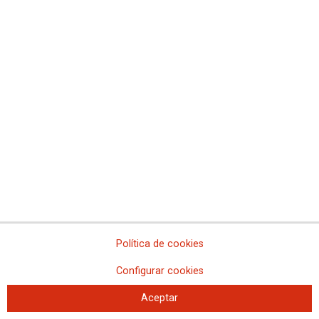
Movilidad de las personas empleadas públicas
Movilidad del personal laboral
Movilidad del personal funcionario de carrera
Acceso al Empleo Público
Información de Convocatorias para Personal Funcionario
Información de Convocatorias para Personal Laboral
GALERÍA DE IMÁGENES
Política de cookies
Nuestro canal en YouTube
Configurar cookies
Aceptar