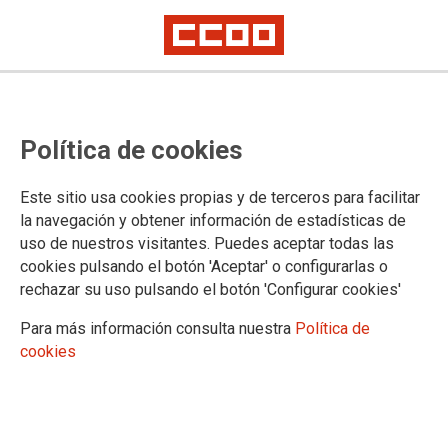
SOS Cultura Pública:
Política de cookies
Concentración el lunes 15 ante la
Dirección General de Función
Este sitio usa cookies propias y de terceros para facilitar
Pública
la navegación y obtener información de estadísticas de
uso de nuestros visitantes. Puedes aceptar todas las
Por el reconocimiento profesional de la especialidad de vigilancia y
cookies pulsando el botón 'Aceptar' o configurarlas o
atención en salas.
rechazar su uso pulsando el botón 'Configurar cookies'
Por la integración plena del INAEM en el IV Convenio Único de la AGE.
Por una moratoria amplia y completa para el acceso al empleo público de
Para más información consulta nuestra
Política de
técnico/as del INAEM.
cookies
Solo CCOO estamos luchando por el cumplimiento del
Convenio Único en lo que respecta a la revisión total del
Anexo V (colectivos pendientes de su definitivo
encuadramiento).