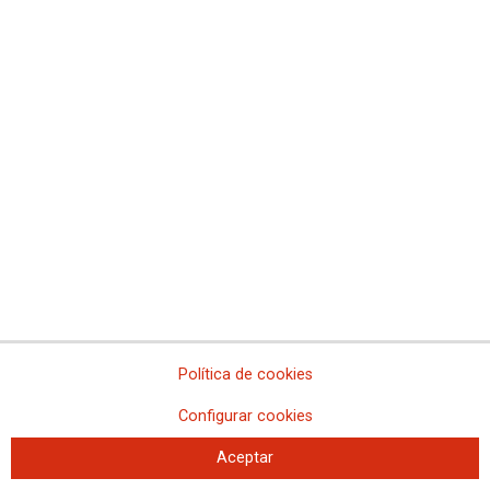
Documentación asociada
Nota en PDF
Enlaces relacionados
Continúan los cierres puntuales en Museos Estatales
Muévelo en redes sociales
Política de cookies
Configurar cookies
Aceptar